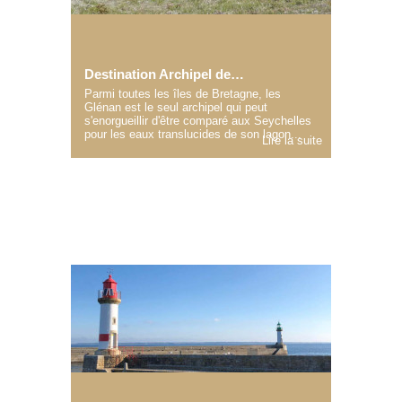
Destination Archipel des Glénan
Parmi toutes les îles de Bretagne, les
Glénan est le seul archipel qui peut
s'enorgueillir d'être comparé aux Seychelles
pour les eaux translucides de son lagon...
Lire la suite