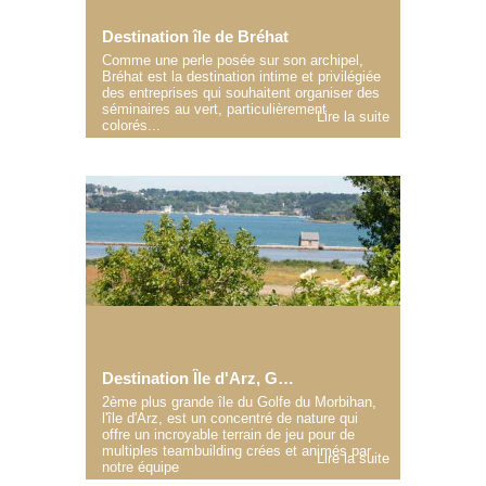
Destination île de Bréhat
Comme une perle posée sur son archipel,
Bréhat est la destination intime et privilégiée
des entreprises qui souhaitent organiser des
séminaires au vert, particulièrement
Lire la suite
colorés...
Destination Île d'Arz, Golfe du Morbihan
2ème plus grande île du Golfe du Morbihan,
l'île d'Arz, est un concentré de nature qui
offre un incroyable terrain de jeu pour de
multiples teambuilding crées et animés par
Lire la suite
notre équipe