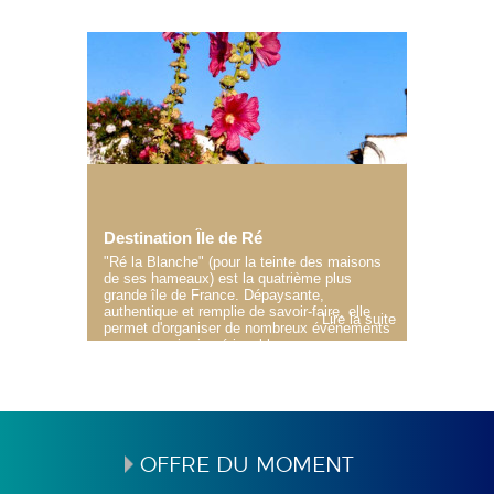
Destination Île de Ré
"Ré la Blanche" (pour la teinte des maisons
de ses hameaux) est la quatrième plus
grande île de France. Dépaysante,
authentique et remplie de savoir-faire, elle
Lire la suite
permet d'organiser de nombreux événements
aux souvenirs impérissables.
OFFRE DU MOMENT