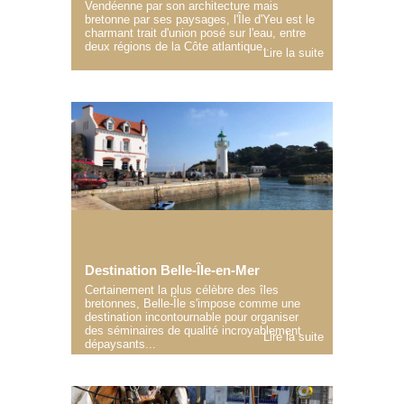
Vendéenne par son architecture mais
bretonne par ses paysages, l'Île d'Yeu est le
charmant trait d'union posé sur l'eau, entre
deux régions de la Côte atlantique..
Lire la suite
Destination Belle-Île-en-Mer
Certainement la plus célèbre des îles
bretonnes, Belle-Île s'impose comme une
destination incontournable pour organiser
des séminaires de qualité incroyablement
Lire la suite
dépaysants...