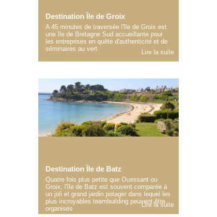
Destination Île de Groix
A 45 minutes de traversée l'île de Groix est
une île de Bretagne Sud accueillante pour
les entreprises en quête d'authenticité et de
séminaires au vert
Lire la suite
Destination Île de Batz
Quatre fois plus petite que Ouessant ou
Groix, l'île de Batz est souvent comparée à
un joli et grand jardin potager dans lequel les
plus incroyables teambuilding peuvent être
Lire la suite
organisés