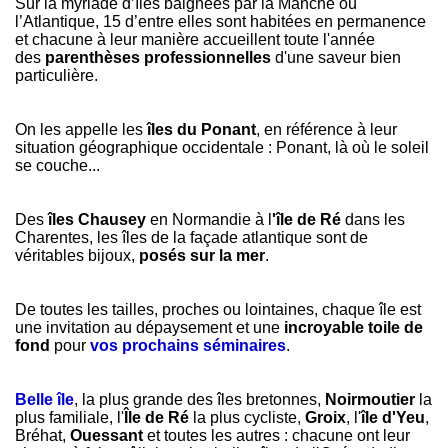
Sur la myriade d’îles baignées par la Manche ou
l’Atlantique, 15 d’entre elles sont habitées en permanence
et chacune à leur manière accueillent toute l'année
des
parenthèses professionnelles
d'une saveur bien
particulière.
On les appelle les
îles du Ponant
, en référence à leur
situation géographique occidentale : Ponant, là où le soleil
se couche...
Des
îles Chausey
en Normandie à l
'île de Ré
dans les
Charentes, les îles de la façade atlantique sont de
véritables bijoux,
posés sur la mer
.
De toutes les tailles, proches ou lointaines, chaque île est
une invitation au dépaysement et une
incroyable toile de
fond
pour
vos prochains séminaires
.
Belle île
, la plus grande des îles bretonnes,
Noirmoutier
la
plus familiale, l'
Île de Ré
la plus cycliste,
Groix
, l'
île d'Yeu
,
Bréhat,
Ouessant
et toutes les autres : chacune ont leur