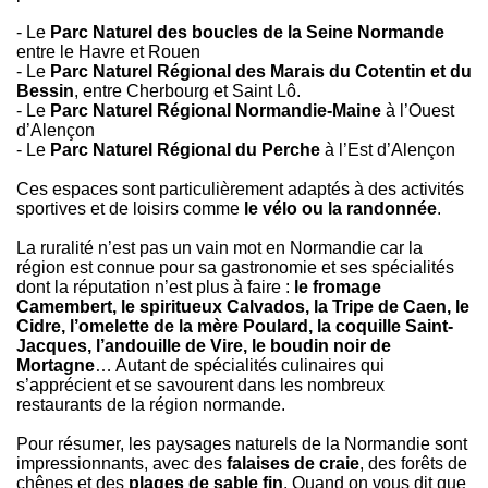
- Le
Parc Naturel des boucles de la Seine Normande
entre le Havre et Rouen
- Le
Parc Naturel Régional des Marais du Cotentin et du
Bessin
, entre Cherbourg et Saint Lô.
- Le
Parc Naturel Régional Normandie-Maine
à l’Ouest
d’Alençon
- Le
Parc Naturel Régional du Perche
à l’Est d’Alençon
Ces espaces sont particulièrement adaptés à des activités
sportives et de loisirs comme
le vélo ou la randonnée
.
La ruralité n’est pas un vain mot en Normandie car la
région est connue pour sa gastronomie et ses spécialités
dont la réputation n’est plus à faire :
le fromage
Camembert, le spiritueux Calvados, la Tripe de Caen, le
Cidre, l’omelette de la mère Poulard, la coquille Saint-
Jacques, l’andouille de Vire, le boudin noir de
Mortagne
… Autant de spécialités culinaires qui
s’apprécient et se savourent dans les nombreux
restaurants de la région normande.
Pour résumer, les paysages naturels de la Normandie sont
impressionnants, avec des
falaises de craie
, des forêts de
chênes et des
plages de sable fin
. Quand on vous dit que