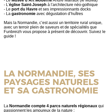
- Le
Musée d'Art Moderne
André Malraux (le MuMa)
- L'
église Saint-Joseph
à l'architecture néo-gothique
- Le
port du Havre
et ses impressionnants docks
- La
gastronomie
avec dégustation d’huîtres
Mais la Normandie, c’est aussi
un territoire rural unique,
avec un terroir plein de saveurs et de spécialités que
Funbreizh vous propose à présent de découvrir. Suivez le
guide !
LA NORMANDIE, SES
PAYSAGES NATURELS
ET SA GASTRONOMIE
La
Normandie compte 4 parcs naturels régionaux
qui
passionnent les amoureux de la nature :