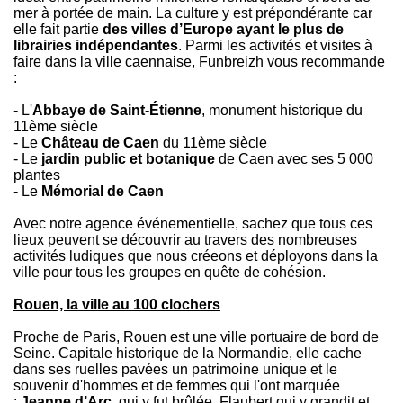
mer à portée de main. La culture y est prépondérante car
elle fait partie
des villes d’Europe ayant le plus de
librairies indépendantes
. Parmi les activités et visites à
faire dans la ville caennaise, Funbreizh vous recommande
:
- L'
Abbaye de Saint-Étienne
, monument historique du
11ème siècle
- Le
Château de Caen
du 11ème siècle
- Le
jardin public et botanique
de Caen avec ses 5 000
plantes
- Le
Mémorial de Caen
Avec notre agence événementielle, sachez que tous ces
lieux peuvent se découvrir au travers des nombreuses
activités ludiques que nous créeons et déployons dans la
ville pour tous les groupes en quête de cohésion.
Rouen, la ville au 100 clochers
Proche de Paris, Rouen est une ville portuaire de bord de
Seine. Capitale historique de la Normandie, elle cache
dans ses ruelles pavées un patrimoine unique et le
souvenir d'hommes et de femmes qui l'ont marquée
:
Jeanne d’Arc,
qui y fut brûlée, Flaubert qui y grandit et