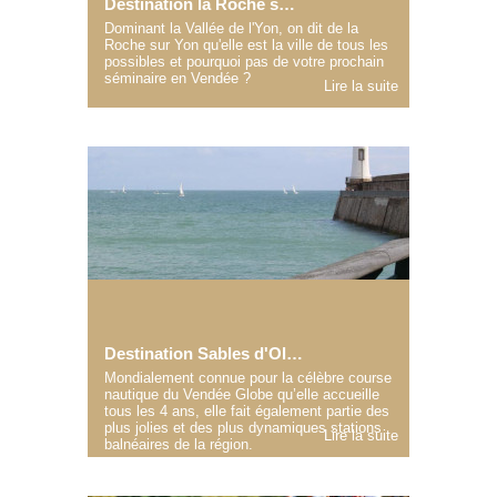
Destination la Roche sur Yon
Dominant la Vallée de l'Yon, on dit de la
Roche sur Yon qu'elle est la ville de tous les
possibles et pourquoi pas de votre prochain
séminaire en Vendée ?
Lire la suite
Destination Sables d'Olonne
Mondialement connue pour la célèbre course
nautique du Vendée Globe qu’elle accueille
tous les 4 ans, elle fait également partie des
plus jolies et des plus dynamiques stations
Lire la suite
balnéaires de la région.