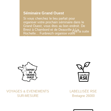
Séminaire Grand Ouest
Si vous cherchez le lieu parfait pour
organiser votre prochain séminaire dans le
Grand Ouest, vous êtes au bon endroit. De
Brest à Chambord et de Deauville à La
Lire la suite
Rochelle... Funbreizh organise votre
évènement.
VOYAGES & EVENEMENTS
LABELLISÉE RSE
SUR-MESURE
Bretagne 26000