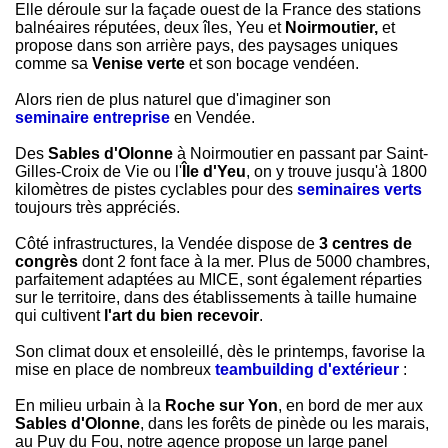
Elle déroule sur la façade ouest de la France des stations
balnéaires réputées, deux îles, Yeu et
Noirmoutier,
et
propose dans son arrière pays, des paysages uniques
comme sa
Venise verte
et son bocage vendéen.
Alors rien de plus naturel que d'imaginer son
seminaire entreprise
en Vendée.
Des
Sables d'Olonne
à Noirmoutier en passant par Saint-
Gilles-Croix de Vie ou l'
Île d'Yeu
, on y trouve jusqu'à 1800
kilomètres de pistes cyclables pour des
seminaires verts
toujours très appréciés.
Côté infrastructures, la Vendée dispose de
3 centres de
congrès
dont 2 font face à la mer. Plus de 5000 chambres,
parfaitement adaptées au MICE, sont également réparties
sur le territoire, dans des établissements à taille humaine
qui cultivent
l'art du bien recevoir
.
Son climat doux et ensoleillé, dès le printemps, favorise la
mise en place de nombreux
teambuilding d'extérieur
:
En milieu urbain à la
Roche sur Yon
, en bord de mer aux
Sables d'Olonne
, dans les forêts de pinède ou les marais,
au Puy du Fou, notre agence propose un large panel