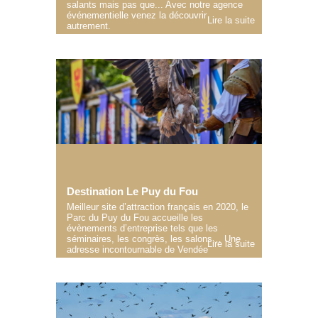
salants mais pas que... Avec notre agence
événementielle venez la découvrir
Lire la suite
autrement.
Destination Le Puy du Fou
Meilleur site d’attraction français en 2020, le
Parc du Puy du Fou accueille les
évènements d’entreprise tels que les
séminaires, les congrès, les salons… Une
Lire la suite
adresse incontournable de Vendée