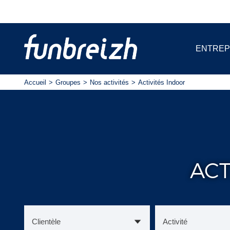
ENTREP
Accueil
Groupes
Nos activités
Activités Indoor
ACT
Clientèle
Activité