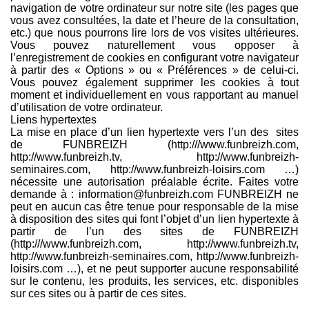
navigation de votre ordinateur sur notre site (les pages que
vous avez consultées, la date et l’heure de la consultation,
etc.) que nous pourrons lire lors de vos visites ultérieures.
Vous pouvez naturellement vous opposer à
l’enregistrement de cookies en configurant votre navigateur
à partir des « Options » ou « Préférences » de celui-ci.
Vous pouvez également supprimer les cookies à tout
moment et individuellement en vous rapportant au manuel
d’utilisation de votre ordinateur.
Liens hypertextes
La mise en place d’un lien hypertexte vers l’un des sites
de FUNBREIZH (http:///www.funbreizh.com,
http://www.funbreizh.tv, http://www.funbreizh-
seminaires.com, http://www.funbreizh-loisirs.com …)
nécessite une autorisation préalable écrite. Faites votre
demande à : information@funbreizh.com FUNBREIZH ne
peut en aucun cas être tenue pour responsable de la mise
à disposition des sites qui font l’objet d’un lien hypertexte à
partir de l’un des sites de FUNBREIZH
(http:///www.funbreizh.com, http://www.funbreizh.tv,
http://www.funbreizh-seminaires.com, http://www.funbreizh-
loisirs.com …), et ne peut supporter aucune responsabilité
sur le contenu, les produits, les services, etc. disponibles
sur ces sites ou à partir de ces sites.