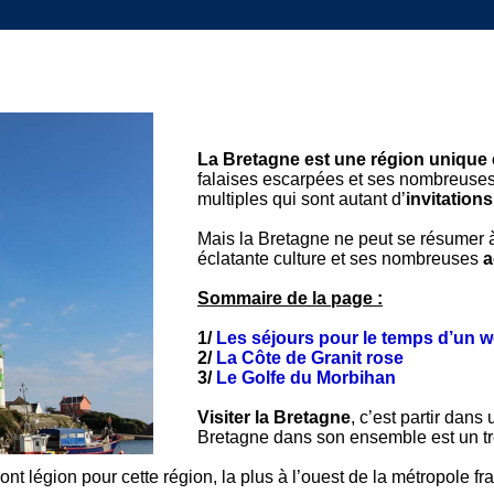
La Bretagne est une région unique
falaises escarpées et ses nombreuses 
multiples qui sont autant d’
invitation
Mais la Bretagne ne peut se résumer à s
éclatante culture et ses nombreuses
a
Sommaire de la page :
1/
Les séjours pour le temps d’un 
2/
La Côte de Granit rose
3/
Le Golfe du Morbihan
Visiter la Bretagne
, c’est partir dans
Bretagne dans son ensemble est un tré
ont légion pour cette région, la plus à l’ouest de la métropole fr