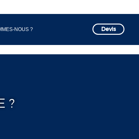
MMES-NOUS ?
Devis
 ?