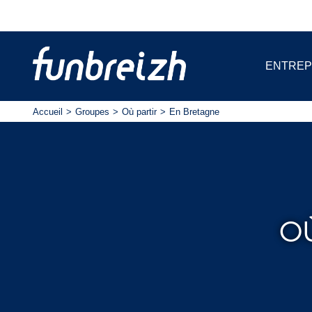
ENTREP
Accueil
Groupes
Où partir
En Bretagne
O