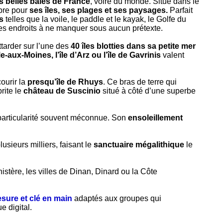
s belles baies de France
, voire du monde. Situé dans le
èbre pour
ses îles, ses plages et ses paysages.
Parfait
s
telles que la voile, le paddle et le kayak, le Golfe du
s endroits à ne manquer sous aucun prétexte.
attarder sur l’une des
40 îles blotties dans sa petite mer
île-aux-Moines, l’île d’Arz ou l’île de Gavrinis
valent
courir la
presqu’île de Rhuys
. Ce bras de terre qui
rite le
château de Suscinio
situé à côté d’une superbe
particularité souvent méconnue. Son
ensoleillement
plusieurs milliers, faisant le
sanctuaire mégalithique
le
istère, les villes de Dinan, Dinard ou la Côte
ure et clé en main
adaptés aux groupes qui
ue
digital.