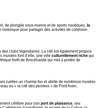
eil, de plongée sous-marine et de sports nautiques,
la
lle historique pour partager des activités de cohésion
 des clubs légendaires. La cité est également propice
 musées font d’elle, une ville
culturellement riche
qui
thique forêt de Brocéliande qui met à portée de
ans ses ruelles un charme fou et abrite de nombreux musées
eau ou « la cité des peintres » de Pont Aven.
lement célèbre pour son
port de plaisance
, ses
la Cathédrale Saint-Pierre, le musée de la Cohue, la