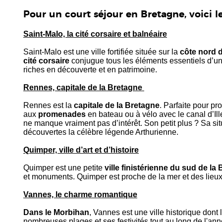
Pour un court séjour en Bretagne, voici l
Saint-Malo, la cité corsaire et balnéaire
Saint-Malo est une ville fortifiée située sur la
côte nord 
cité corsaire
conjugue tous les éléments essentiels d’u
riches en découverte et en patrimoine.
Rennes, capitale de la Bretagne
Rennes est la
capitale de la Bretagne
. Parfaite pour pro
aux
promenades
en bateau ou à vélo avec le canal d’Il
ne manque vraiment pas d’intérêt. Son petit plus ? Sa s
découvertes la célèbre légende Arthurienne.
Quimper, ville d’art et d’histoire
Quimper est une petite
ville finistérienne du sud de la
et monuments. Quimper est proche de la mer et des lieux 
Vannes, le charme romantique
Dans le Morbihan
, Vannes est une ville historique dont
nombreuses plages et ses festivités tout au long de l'ann