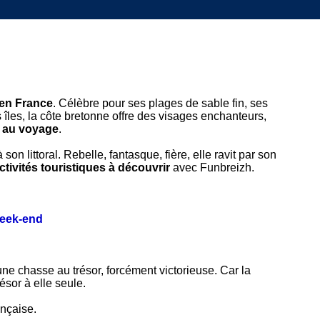
 en France
. Célèbre pour ses plages de sable fin, ses
îles, la côte bretonne offre des visages enchanteurs,
s au voyage
.
on littoral. Rebelle, fantasque, fière, elle ravit par son
ctivités touristiques à découvrir
avec Funbreizh.
week-end
 une chasse au trésor, forcément victorieuse. Car la
sor à elle seule.
ançaise.