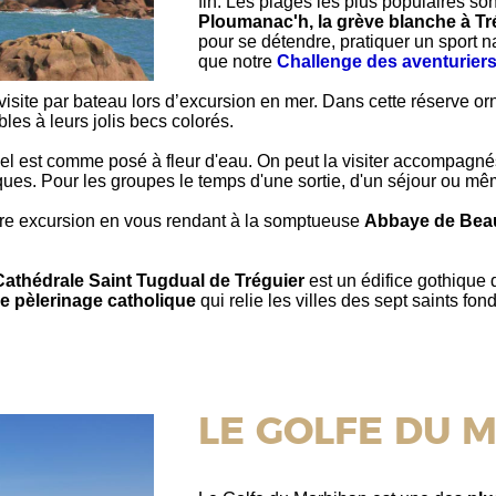
fin. Les plages les plus populaires so
Ploumanac'h, la grève blanche à Tr
pour se détendre, pratiquer un sport 
que notre
Challenge des aventurier
 visite par bateau lors d’excursion en mer. Dans cette réserve or
es à leurs jolis becs colorés.
pel est comme posé à fleur d'eau. On peut la visiter accompagné
ues. Pour les groupes le temps d'une sortie, d'un séjour ou mê
re excursion en vous rendant à la somptueuse
Abbaye de Bea
Cathédrale Saint Tugdual de Tréguier
est un édifice gothique 
ce pèlerinage catholique
qui relie les villes des sept saints fo
LE GOLFE DU 