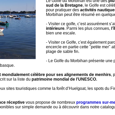
Le Golfe du Morbihan est une des
plu
sud de la Bretagne
, le Golfe est cél
pour pratiquer des
activités nautique
Morbihan peut être résumé en quelque
- Visiter ce golfe, c’est assurément s’
intérieure
. Parmi les plus connues,
l’
bien une escale.
- Visiter ce Golfe, c'est également par
encercle en partie cette "petite mer" ab
plage de sable fin.
- Le Golfe du Morbihan présente une 
 basque.
t mondialement célèbre pour ses alignements de menhirs
, 
rit sur la liste du
patrimoine mondial de l'UNESCO.
ux sites touristiques comme la forêt d’Huelgoat, les spots du Fin
ce réceptive
vous propose de nombreux
programmes sur-mes
ponibles sur simple demande ou à découvrir dans notre catalog