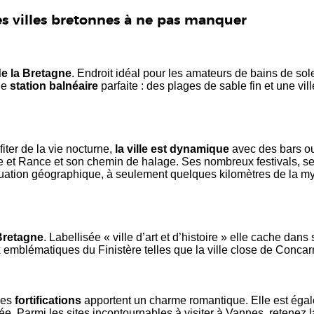
es villes bretonnes à ne pas manquer
de la Bretagne
. Endroit idéal pour les amateurs de bains de sol
ne
station balnéaire
parfaite : des plages de sable fin et une vi
fiter de la vie nocturne,
la ville est dynamique
avec des bars ou
le et Rance et son chemin de halage. Ses nombreux festivals, ses
ituation géographique, à seulement quelques kilomètres de la my
 Bretagne
. Labellisée « ville d’art et d’histoire » elle cache d
emblématiques du Finistère telles que la ville close de Concarn
 les
fortifications
apportent un charme romantique. Elle est éga
ée. Parmi les sites incontournables à visiter à Vannes, retenez 