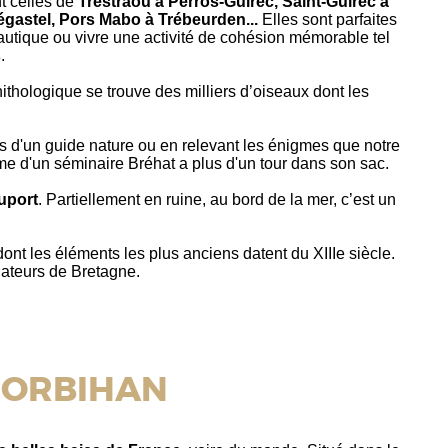
nt celles de
Trestraou à Perros-Guirec, Saint-Guirec à
égastel, Pors Mabo à Trébeurden...
Elles sont parfaites
nautique ou vivre une activité de cohésion mémorable tel
s
.
nithologique se trouve des milliers d’oiseaux dont les
s d'un guide nature ou en relevant les énigmes que notre
me d'un séminaire Bréhat a plus d'un tour dans son sac.
uport
. Partiellement en ruine, au bord de la mer, c’est un
dont les éléments les plus anciens datent du XIIIe siècle.
ndateurs de
Bretagne
.
MORBIHAN