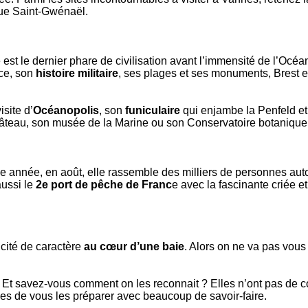
rue Saint-Gwénaël.
le est le dernier phare de civilisation avant l’immensité de l’Océ
rce, son
histoire militaire
, ses plages et ses monuments, Brest es
site d’
Océanopolis
, son
funiculaire
qui enjambe la Penfeld et 
hâteau, son musée de la Marine ou son Conservatoire botanique
e année, en août, elle rassemble des milliers de personnes au
aussi le
2e port de pêche de Franc
e avec la fascinante criée e
 cité de caractère
au cœur d’une baie
. Alors on ne va pas vous 
t savez-vous comment on les reconnait ? Elles n’ont pas de corai
es de vous les préparer avec beaucoup de savoir-faire.