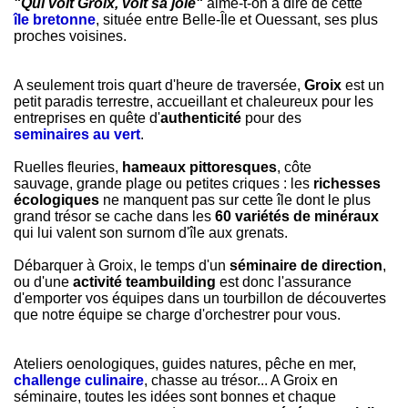
"Qui voit Groix, voit sa joie"
aime-t-on à dire de cette
île bretonne
, située entre Belle-Île et Ouessant, ses plus
proches voisines.
A seulement trois quart d'heure de traversée,
Groix
est un
petit paradis terrestre, accueillant et chaleureux pour les
entreprises en quête d'
authenticité
pour des
seminaires au vert
.
Ruelles fleuries,
hameaux pittoresques
, côte
sauvage, grande plage ou petites criques : les
richesses
écologiques
ne manquent pas sur cette île dont le plus
grand trésor se cache dans les
60 variétés de minéraux
qui lui valent son surnom d'île aux grenats.
Débarquer à Groix, le temps d'un
séminaire de direction
,
ou d'une
activité teambuilding
est donc l'assurance
d'emporter vos équipes dans un tourbillon de découvertes
que notre équipe se charge d'orchestrer pour vous.
Ateliers oenologiques, guides natures, pêche en mer,
challenge culinaire
, chasse au trésor... A Groix en
séminaire, toutes les idées sont bonnes et chaque