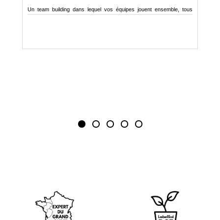
Un team building dans lequel vos équipes jouent ensemble, tous
Un
ensemble...
Gr