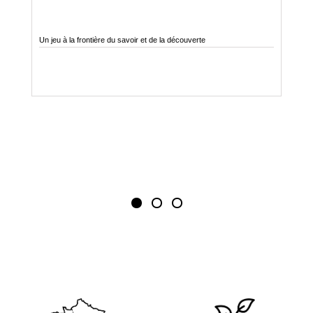
Un jeu à la frontière du savoir et de la découverte
Do
tou