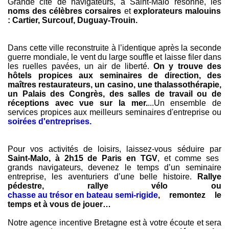
Grande cité de navigateurs, à Saint-Malo résonne, les
noms des célèbres corsaires
et
explorateurs malouins
: Cartier, Surcouf, Duguay-Trouin.
Dans cette ville reconstruite à l’identique après la seconde
guerre mondiale, le vent du large souffle et laisse filer dans
les ruelles pavées, un air de liberté.
On y trouve des
hôtels propices aux seminaires de direction, des
maîtres restaurateurs, un casino, une thalassothérapie,
un Palais des Congrès, des salles de travail ou de
réceptions avec vue sur la mer.
...Un ensemble de
services propices aux meilleurs seminaires d'entreprise ou
soirées d'entreprises.
Pour vos activités de loisirs, laissez-vous séduire par
Saint-Malo, à 2h15 de Paris en TGV
, et comme ses
grands navigateurs, devenez le temps d’un seminaire
entreprise, les aventuriers d’une belle histoire.
Rallye
pédestre, rallye vélo ou
chasse au trésor en bateau semi-rigide
, remontez le
temps et à vous de jouer…
Notre agence incentive Bretagne est à votre écoute et sera