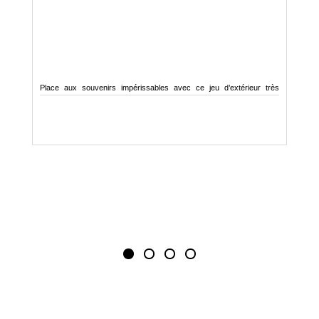
Place aux souvenirs impérissables avec ce jeu d’extérieur très
Un
convivial