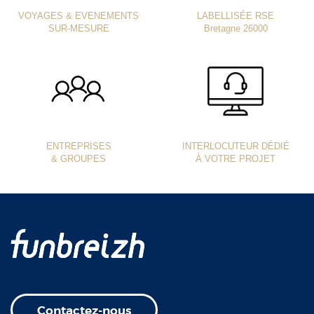
VOYAGES & EVENEMENTS
LABELLISÉE RSE
SUR-MESURE
Bretagne 26000
ENTREPRISES
INTERLOCUTEUR DÉDIÉ
& GROUPES
À VOTRE PROJET
Contactez-nous