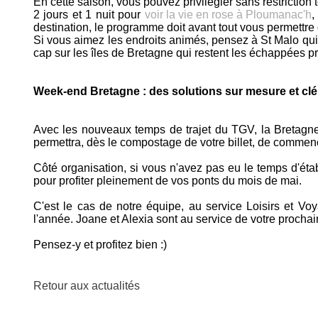
En cette saison, vous pouvez privilégier sans restrictio
2 jours et 1 nuit pour
voir la vie en rose à Ploumanac'h
,
destination, le programme doit avant tout vous permettre d
Si vous aimez les endroits animés, pensez à St Malo qui
cap sur les îles de Bretagne qui restent les échappées pr
Week-end Bretagne : des solutions sur mesure et cl
Avec les nouveaux temps de trajet du TGV, la Bretagne 
permettra, dès le compostage de votre billet, de commencer
Côté organisation, si vous n'avez pas eu le temps d'é
pour profiter pleinement de vos ponts du mois de mai.
C'est le cas de notre équipe, au service Loisirs et V
l'année. Joane et Alexia sont au service de votre procha
Pensez-y et profitez bien :)
Retour aux actualités