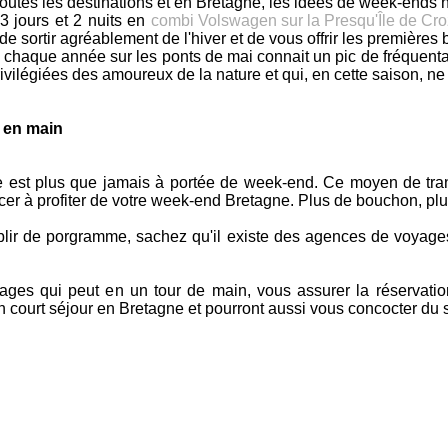
n toutes les destinations et en Bretagne, les idées de week-ends
 3 jours et 2 nuits en
combi Volswagen sur la Presqu'Île de Cr
e sortir agréablement de l'hiver et de vous offrir les premières 
 chaque année sur les ponts de mai connait un pic de fréquentat
ivilégiées des amoureux de la nature et qui, en cette saison, ne
é en main
est plus que jamais à portée de week-end. Ce moyen de transp
 à profiter de votre week-end Bretagne. Plus de bouchon, plus de 
tablir de porgramme, sachez qu'il existe des agences de voya
oyages qui peut en un tour de main, vous assurer la réservat
in court séjour en Bretagne et pourront aussi vous concocter du