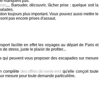
 ne manquent pas.
ozon
,... Barouder, découvrir, lâcher prise : quelque soit la
balades.
ion toujours plus important. Vous pouvez aussi mettre le
 sont pas encore prises d'assaut.
ort facilite en effet les voyages au départ de Paris et
stress, juste le plaisir de profiter...
ges qui peuvent vous proposer des escapades sur mesure
ion complète
des offres de week-end
qu'elle conçoit toute
 sur mesure pour toute demande particulière.