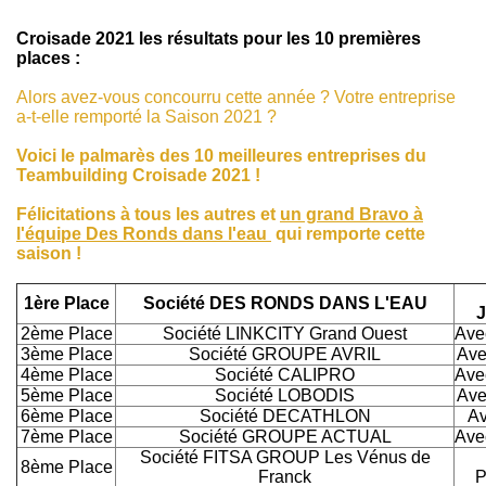
Croisade 2021 les résultats pour les 10 premières
places :
Alors avez-vous concourru cette année ? Votre entreprise
a-t-elle remporté la Saison 2021 ?
Voici le palmarès des 10 meilleures entreprises du
Teambuilding Croisade 2021 !
Félicitations à tous les autres et
un grand Bravo à
l'équipe Des Ronds dans l'eau
qui remporte cette
saison !
1ère Place
Société DES RONDS DANS L'EAU
J
2ème Place
Société LINKCITY Grand Ouest
Ave
3ème Place
Société GROUPE AVRIL
Ave
4ème Place
Société CALIPRO
Ave
5ème Place
Société LOBODIS
Ave
6ème Place
Société DECATHLON
Av
7ème Place
Société GROUPE ACTUAL
Ave
Société FITSA GROUP Les Vénus de
8ème Place
Franck
P