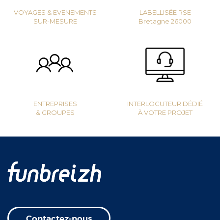
VOYAGES & EVENEMENTS
LABELLISÉE RSE
SUR-MESURE
Bretagne 26000
ENTREPRISES
INTERLOCUTEUR DÉDIÉ
& GROUPES
À VOTRE PROJET
Contactez-nous